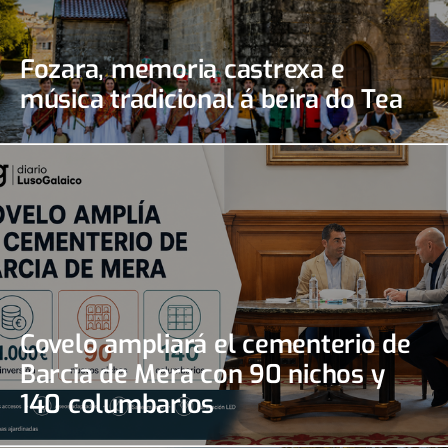
Fozara, memoria castrexa e
música tradicional á beira do Tea
Covelo ampliará el cementerio de
Barcia de Mera con 90 nichos y
140 columbarios