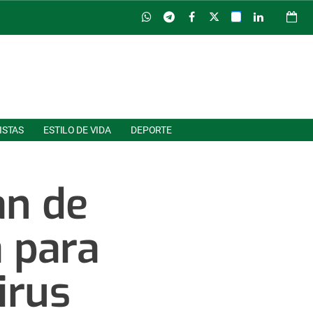
ISTAS
ESTILO DE VIDA
DEPORTE
an de
a para
irus