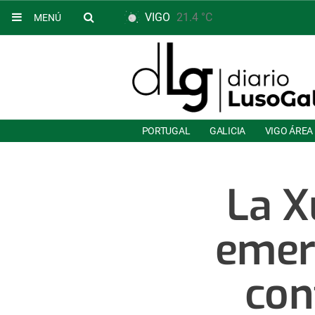
VIGO
21.4 °C
MENÚ
PORTUGAL
GALICIA
VIGO ÁREA
La X
emerg
con