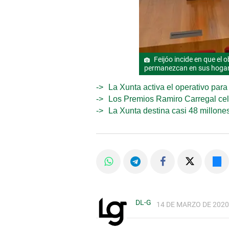
Feijóo incide en que el 
permanezcan en sus hogar
La Xunta activa el operativo par
Los Premios Ramiro Carregal cel
La Xunta destina casi 48 millone
DL-G
14 DE MARZO DE 2020,