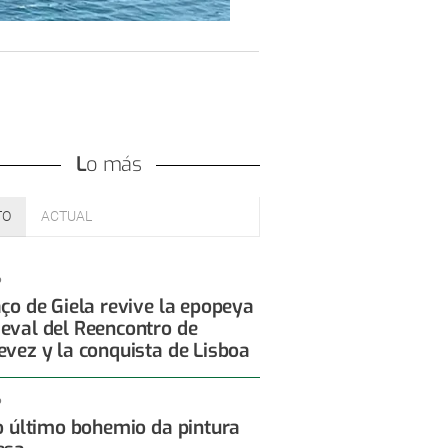
Lo más
TO
ACTUAL
6
aço de Giela revive la epopeya
eval del Reencontro de
evez y la conquista de Lisboa
6
 o último bohemio da pintura