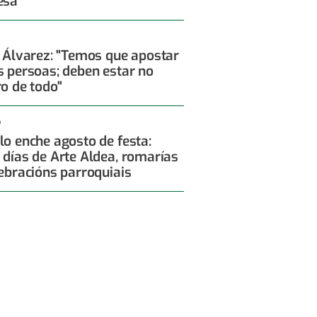
esa
x Álvarez: "Temos que apostar
s persoas; deben estar no
ro de todo"
6
lo enche agosto de festa:
 días de Arte Aldea, romarías
lebracións parroquiais