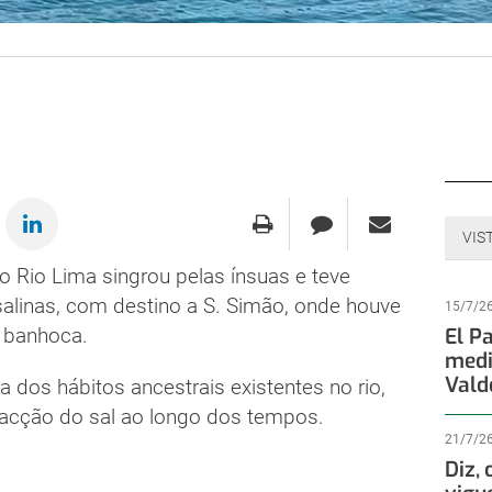
VIS
o Rio Lima singrou pelas ínsuas e teve
 salinas, com destino a S. Simão, onde houve
15/7/2
a banhoca.
El P
medi
Vald
 dos hábitos ancestrais existentes no rio,
acção do sal ao longo dos tempos.
21/7/2
Diz,