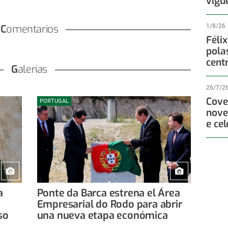
vigu
Comentarios
1/8/26
Féli
pola
cent
Galerías
26/7/2
Cove
PORTUGAL
nove
e ce
a
Ponte da Barca estrena el Área
Empresarial do Rodo para abrir
so
una nueva etapa económica