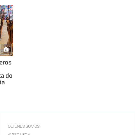
eros
ta do
ña
QUIÉNES SOMOS
AVISO LEGAL