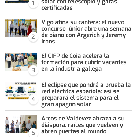
solar con telescopio y gafas
1
certificadas
Vigo afina su cantera: el nuevo
concurso júnior abre una semana
de piano con Argerich y Jeremy
2
Irons
El CIFP de Coia acelera la
formación para cubrir vacantes
en la industria gallega
3
El eclipse que pondrá a prueba la
red eléctrica española: así se
preparará el sistema para el
4
gran apagón solar
Arcos de Valdevez abraza a su
diáspora: raíces que vuelven y
abren puertas al mundo
5