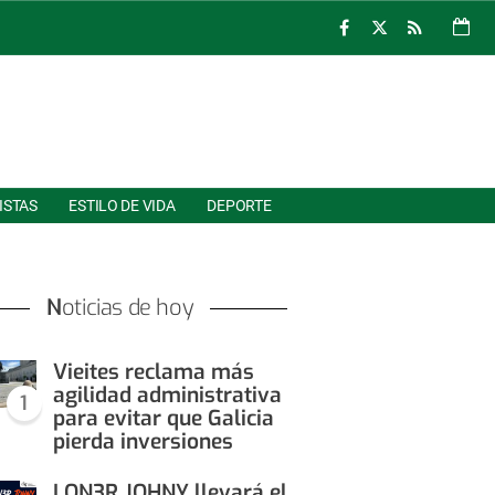
ISTAS
ESTILO DE VIDA
DEPORTE
Noticias de hoy
Vieites reclama más
agilidad administrativa
1
para evitar que Galicia
pierda inversiones
LON3R JOHNY llevará el