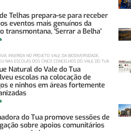
 de Telhas prepara-se para receber
os eventos mais genuínos da
o transmontana, 'Serrar a Belha'
ATIVA, INSERIDA NO PROJETO VALE DA BIODIVERSIDADE,
U NAS ESCOLAS DOS CINCO CONCELHOS DO VALE DO TUA
ue Natural do Vale do Tua
lveu escolas na colocação de
gos e ninhos em áreas fortemente
nizadas
badora do Tua promove sessões de
lgação sobre apoios comunitários