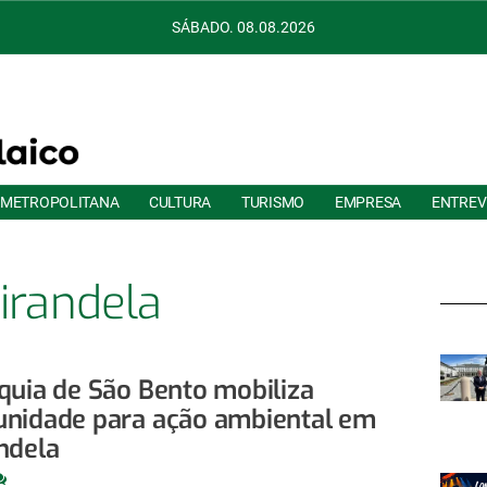
SÁBADO. 08.08.2026
 METROPOLITANA
CULTURA
TURISMO
EMPRESA
ENTREV
irandela
quia de São Bento mobiliza
nidade para ação ambiental em
ndela