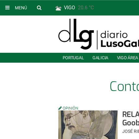
VIGO
20.6 °C
MENÚ
PORTUGAL
GALICIA
VIGO ÁREA
Cont
OPINIÓN
REL
Goob
JOSÉ RI