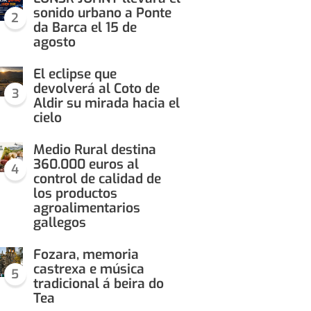
sonido urbano a Ponte
2
da Barca el 15 de
agosto
El eclipse que
devolverá al Coto de
3
Aldir su mirada hacia el
cielo
Medio Rural destina
360.000 euros al
4
control de calidad de
los productos
agroalimentarios
gallegos
Fozara, memoria
castrexa e música
5
tradicional á beira do
Tea