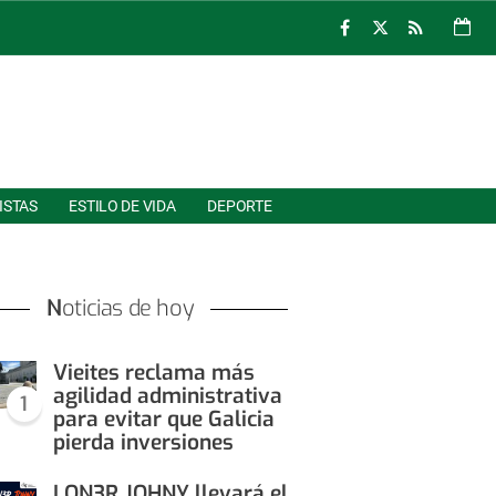
ISTAS
ESTILO DE VIDA
DEPORTE
Noticias de hoy
Vieites reclama más
agilidad administrativa
1
para evitar que Galicia
pierda inversiones
LON3R JOHNY llevará el