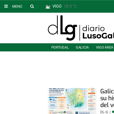
VIGO
18.5 °C
MENÚ
PORTUGAL
GALICIA
VIGO ÁREA
Galic
su h
del 
DL-G