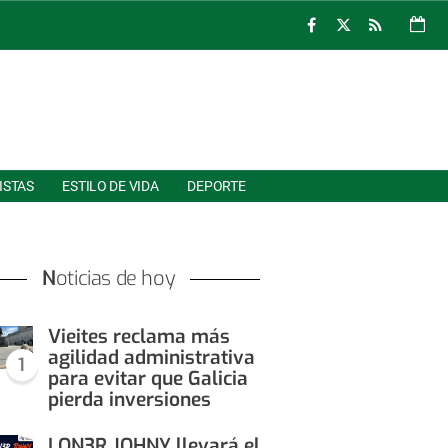
ISTAS
ESTILO DE VIDA
DEPORTE
Noticias de hoy
Vieites reclama más
agilidad administrativa
1
para evitar que Galicia
pierda inversiones
LON3R JOHNY llevará el