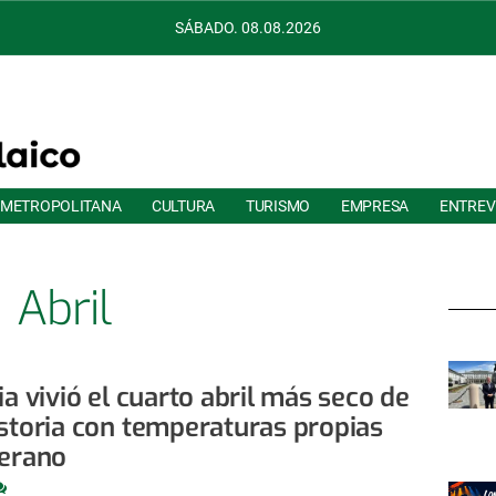
SÁBADO. 08.08.2026
 METROPOLITANA
CULTURA
TURISMO
EMPRESA
ENTREV
Abril
ia vivió el cuarto abril más seco de
istoria con temperaturas propias
verano