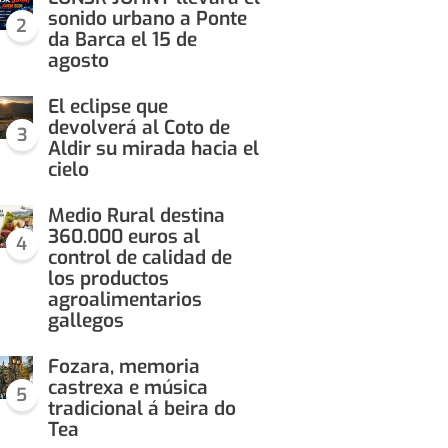
sonido urbano a Ponte
2
da Barca el 15 de
agosto
El eclipse que
devolverá al Coto de
3
Aldir su mirada hacia el
cielo
Medio Rural destina
360.000 euros al
4
control de calidad de
los productos
agroalimentarios
gallegos
Fozara, memoria
castrexa e música
5
tradicional á beira do
Tea