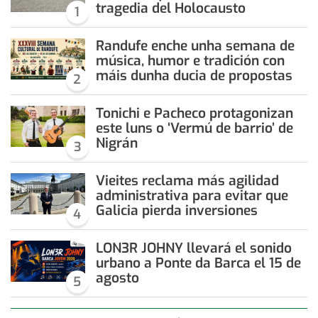
tragedia del Holocausto
1
Randufe enche unha semana de
música, humor e tradición con
máis dunha ducia de propostas
2
Tonichi e Pacheco protagonizan
este luns o ‘Vermú de barrio’ de
Nigrán
3
Vieites reclama más agilidad
administrativa para evitar que
Galicia pierda inversiones
4
LON3R JOHNY llevará el sonido
urbano a Ponte da Barca el 15 de
agosto
5