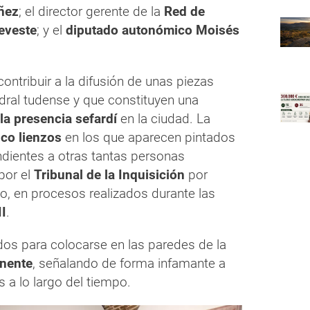
ñez
; el director gerente de la
Red de
eveste
; y el
diputado autonómico Moisés
contribuir a la difusión de unas piezas
edral tudense y que constituyen una
la presencia sefardí
en la ciudad. La
nco lienzos
en los que aparecen pintados
ndientes a otras tantas personas
por el
Tribunal de la Inquisición
por
mo, en procesos realizados durante las
II
.
os para colocarse en las paredes de la
nente
, señalando de forma infamante a
 a lo largo del tiempo.