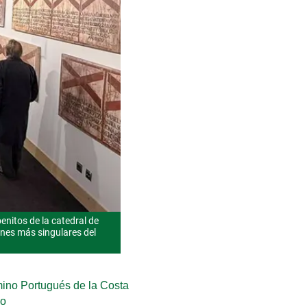
enitos de la catedral de
iones más singulares del
mino Portugués de la Costa
go