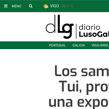
VIGO
26.3 °C
MENÚ
PORTUGAL
GALICIA
VIGO ÁREA
Los samb
Tui, pr
una expo