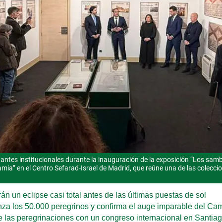
ntes institucionales durante la inauguración de la exposición “Los samb
famia” en el Centro Sefarad-Israel de Madrid, que reúne una de las colecc
irán un eclipse casi total antes de las últimas puestas de sol
nza los 50.000 peregrinos y confirma el auge imparable del Ca
e las peregrinaciones con un congreso internacional en Santia