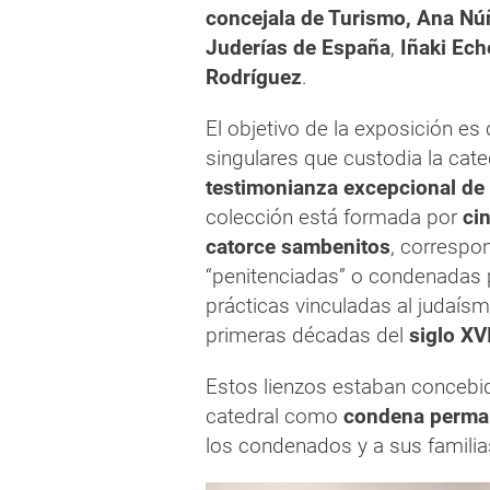
concejala de Turismo, Ana Nú
Juderías de España
,
Iñaki Ech
Rodríguez
.
El objetivo de la exposición es 
singulares que custodia la cat
testimonianza excepcional de 
colección está formada por
ci
catorce sambenitos
, correspo
“penitenciadas” o condenadas 
prácticas vinculadas al judaís
primeras décadas del
siglo XV
Estos lienzos estaban concebid
catedral como
condena perma
los condenados y a sus familias