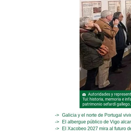
Autoridades y representa
Tui: historia, memoria e in
patrimonio sefardí gallego.
Galicia y el norte de Portugal viv
El albergue público de Vigo alca
El Xacobeo 2027 mira al futuro d