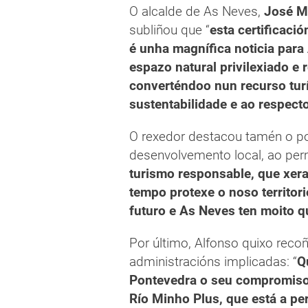
O alcalde de As Neves,
José M
subliñou que “
esta certificaci
é unha magnífica noticia para
espazo natural privilexiado e 
converténdoo nun recurso turís
sustentabilidade e ao respect
O rexedor destacou tamén o pot
desenvolvemento local, ao perm
turismo responsable, que xe
tempo protexe o noso territori
futuro e As Neves ten moito q
Por último, Alfonso quixo reco
administracións implicadas: “
Q
Pontevedra o seu compromiso 
Río Minho Plus, que está a pe