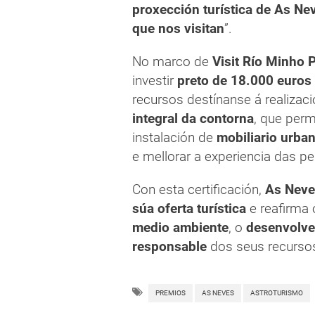
proxección turística de As Ne
que nos visitan
”.
No marco de
Visit Río Minho 
investir
preto de 18.000 euros
recursos destínanse á realizac
integral da contorna
, que permi
instalación de
mobiliario urba
e mellorar a experiencia das pe
Con esta certificación,
As Neve
súa oferta turística
e reafirma
medio ambiente
, o
desenvolve
responsable
dos seus recursos
PREMIOS
AS NEVES
ASTROTURISMO