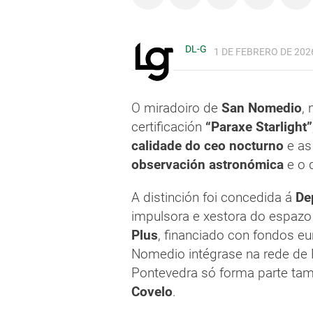
DL-G
1 DE FEBRERO DE 2026
O miradoiro de
San Nomedio
,
certificación
“Paraxe Starlight”
calidade do ceo nocturno
e as
observación astronómica
e o 
A distinción foi concedida á
De
impulsora e xestora do espazo
Plus
, financiado con fondos eu
Nomedio intégrase na rede de P
Pontevedra só forma parte ta
Covelo
.