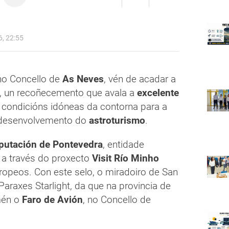
, 22:55
 no Concello de
As Neves
, vén de acadar a
, un recoñecemento que avala a
excelente
 condicións idóneas da contorna para a
desenvolvemento do
astroturismo
.
putación de Pontevedra
, entidade
 a través do proxecto
Visit Río Minho
ropeos. Con este selo, o miradoiro de San
araxes Starlight, da que na provincia de
mén o
Faro de Avión
, no Concello de