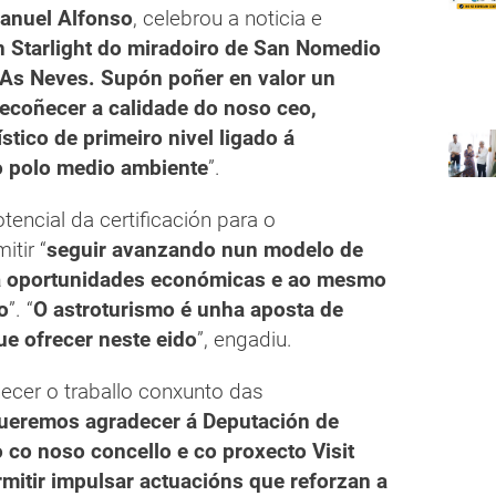
anuel Alfonso
, celebrou a noticia e
ón Starlight do miradoiro de San Nomedio
 As Neves. Supón poñer en valor un
recoñecer a calidade do noso ceo,
tico de primeiro nivel ligado á
o polo medio ambiente
”.
encial da certificación para o
itir “
seguir avanzando nun modelo de
ra oportunidades económicas e ao mesmo
o
”. “
O astroturismo é unha aposta de
ue ofrecer neste eido
”, engadiu.
ñecer o traballo conxunto das
ueremos agradecer á Deputación de
co noso concello e co proxecto Visit
rmitir impulsar actuacións que reforzan a