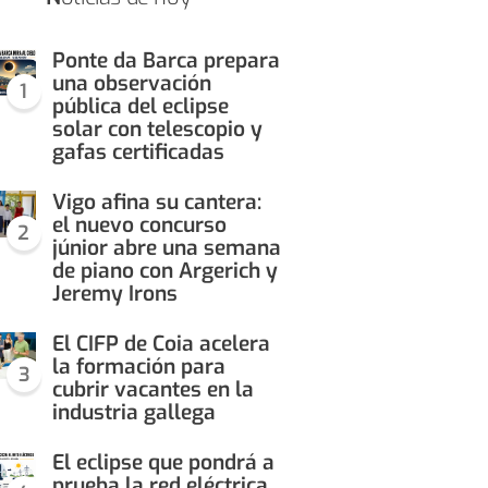
Ponte da Barca prepara
una observación
1
pública del eclipse
solar con telescopio y
gafas certificadas
Vigo afina su cantera:
el nuevo concurso
2
júnior abre una semana
de piano con Argerich y
Jeremy Irons
El CIFP de Coia acelera
la formación para
3
cubrir vacantes en la
industria gallega
El eclipse que pondrá a
prueba la red eléctrica