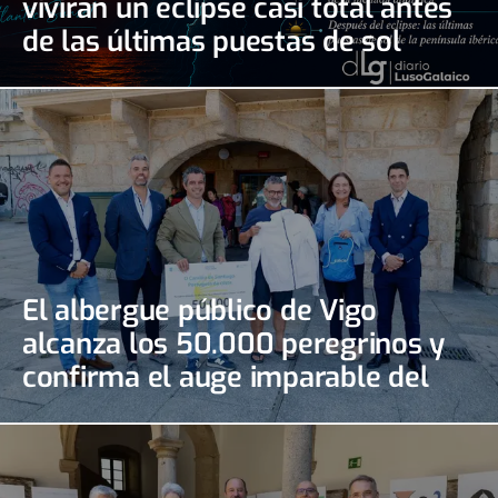
vivirán un eclipse casi total antes
de las últimas puestas de sol
El albergue público de Vigo
alcanza los 50.000 peregrinos y
confirma el auge imparable del
Camino Portugués de la Costa