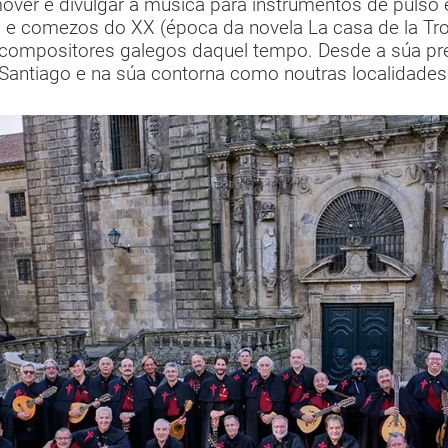
mover e divulgar a música para instrumentos de pulso
X e comezos do XX (época da novela La casa de la Tro
s compositores galegos daquel tempo. Desde a súa pre
 Santiago e na súa contorna como noutras localidades 