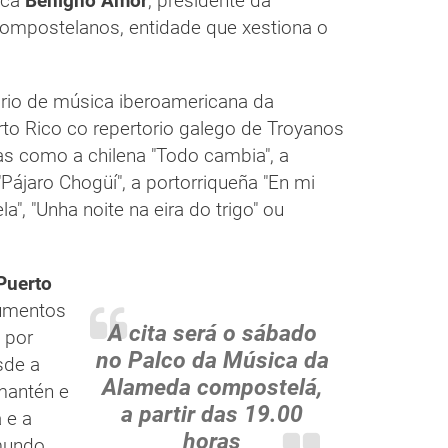
ica
Benigno Amor
, presidente da
ompostelanos, entidade que xestiona o
rio de música iberoamericana da
rto Rico co repertorio galego de Troyanos
s como a chilena "Todo cambia", a
"Pájaro Chogüí", a portorriqueña "En mi
a", "Unha noite na eira do trigo" ou
Puerto
rumentos
A cita será o sábado
 por
no Palco da Música da
esde a
Alameda compostelá,
 mantén e
a partir das 19.00
 e a
horas
mundo.