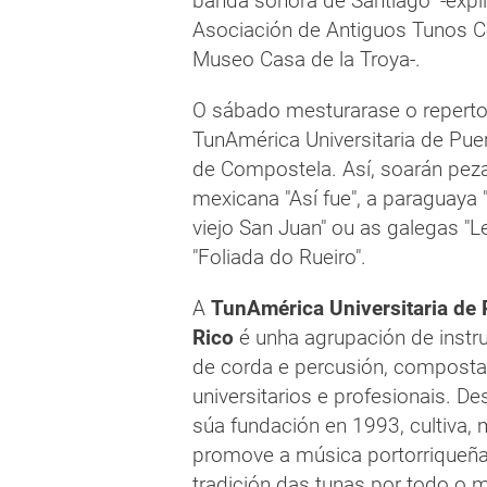
banda sonora de Santiago" -expl
Asociación de Antiguos Tunos C
Museo Casa de la Troya-.
O sábado mesturarase o reperto
TunAmérica Universitaria de Pue
de Compostela. Así, soarán peza
mexicana "Así fue", a paraguaya 
viejo San Juan" ou as galegas "Lel
"Foliada do Rueiro".
A
TunAmérica Universitaria de 
Rico
é unha agrupación de inst
de corda e percusión, composta
universitarios e profesionais. D
súa fundación en 1993, cultiva,
promove a música portorriqueña
tradición das tunas por todo o 