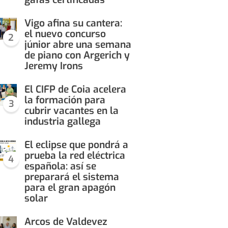
Vigo afina su cantera:
el nuevo concurso
2
júnior abre una semana
de piano con Argerich y
Jeremy Irons
El CIFP de Coia acelera
la formación para
3
cubrir vacantes en la
industria gallega
El eclipse que pondrá a
prueba la red eléctrica
4
española: así se
preparará el sistema
para el gran apagón
solar
Arcos de Valdevez