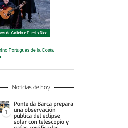
os de Galicia e Puerto Rico
mino Portugués de la Costa
go
Noticias de hoy
Ponte da Barca prepara
una observación
1
pública del eclipse
solar con telescopio y
gafas certificadas