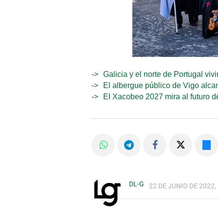
Galicia y el norte de Portugal viv
El albergue público de Vigo alca
El Xacobeo 2027 mira al futuro d
DL-G
22 DE JUNIO DE 2022,