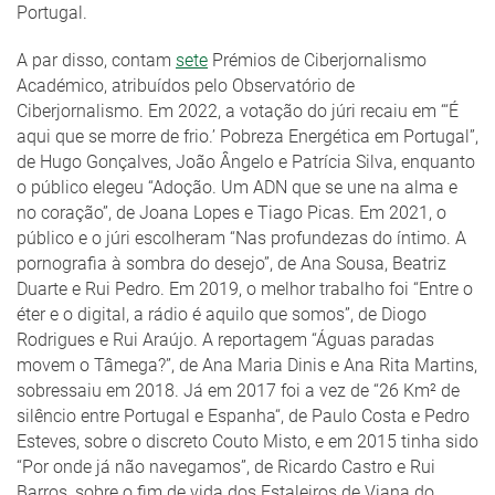
Portugal.
A par disso, contam
sete
Prémios de Ciberjornalismo
Académico, atribuídos pelo Observatório de
Ciberjornalismo. Em 2022, a votação do júri recaiu em “‘É
aqui que se morre de frio.’ Pobreza Energética em Portugal”,
de Hugo Gonçalves, João Ângelo e Patrícia Silva, enquanto
o público elegeu “Adoção. Um ADN que se une na alma e
no coração”, de Joana Lopes e Tiago Picas. Em 2021, o
público e o júri escolheram “Nas profundezas do íntimo. A
pornografia à sombra do desejo”, de Ana Sousa, Beatriz
Duarte e Rui Pedro. Em 2019, o melhor trabalho foi “Entre o
éter e o digital, a rádio é aquilo que somos”, de Diogo
Rodrigues e Rui Araújo. A reportagem “Águas paradas
movem o Tâmega?”, de Ana Maria Dinis e Ana Rita Martins,
sobressaiu em 2018. Já em 2017 foi a vez de “26 Km² de
silêncio entre Portugal e Espanha“, de Paulo Costa e Pedro
Esteves, sobre o discreto Couto Misto, e em 2015 tinha sido
“Por onde já não navegamos”, de Ricardo Castro e Rui
Barros, sobre o fim de vida dos Estaleiros de Viana do