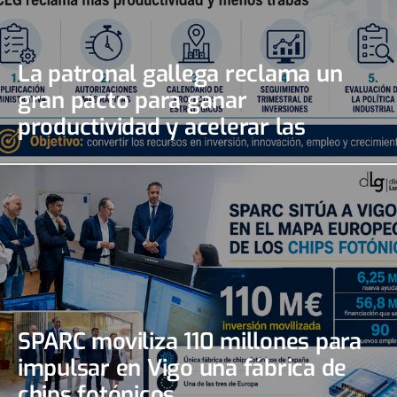
La patronal gallega reclama un
gran pacto para ganar
productividad y acelerar las
inversiones
SPARC moviliza 110 millones para
impulsar en Vigo una fábrica de
chips fotónicos