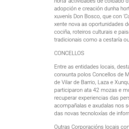
horta’
actividades de coidado 
adopción e creación dunha hort
xuvenís Don Bosco, que con
‘C
xente nova as oportunidades do
cociña, roteiros culturais e pai
tradicionais como a cestaría ou
CONCELLOS
Entre as entidades locais, des
conxunta polos Concellos de M
de Vilar de Barrio, Laza e Xun
participaron ata 42 mozas e m
recuperar experiencias das per
acompañalas e axudalas nos s
das novas tecnoloxías de info
Outras Corporacións locais con 