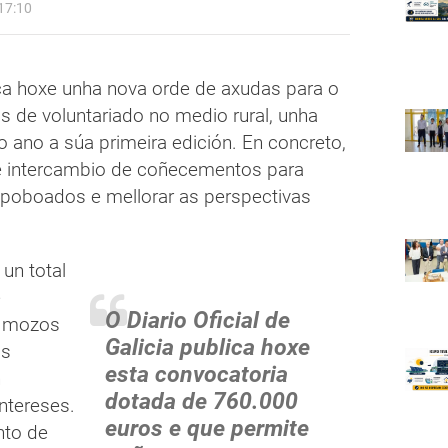
17:10
ca hoxe unha nova orde de axudas para o
de voluntariado no medio rural, unha
o ano a súa primeira edición. En concreto,
 e intercambio de coñecementos para
poboados e mellorar as perspectivas
un total
e
O Diario Oficial de
a mozos
Galicia publica hoxe
as
esta convocatoria
n
dotada de 760.000
ntereses.
euros e que permite
nto de