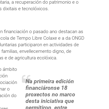
taria, a recuperación do patrimonio e o
dixitais e tecnolóxicos.
on financiación o pasado ano destacan as
scola de Tempo Libre Colaxe e a da ONGD
untarias participaron en actividades de
familias, envellecemento digno, de
s e de agricultura ecolóxica.
o ámbito
ción
Na primeira edición
sociación
financiáronse 18
nar o
proxectos no marco
mación do
desta iniciativa que
permitiron, entre
lores