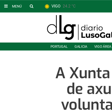
VIGO
24.2 °C
MENÚ
PORTUGAL
GALICIA
VIGO ÁREA
A Xunta
de axu
volunta