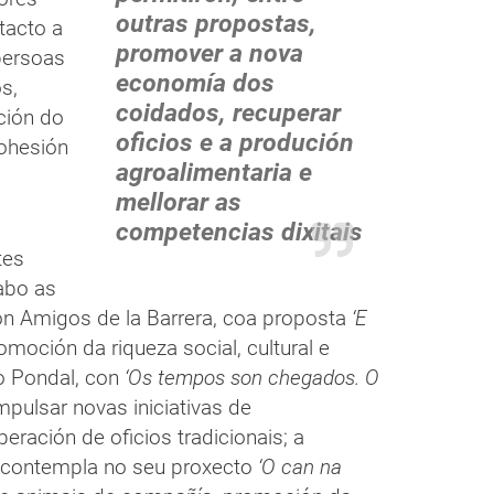
outras propostas,
tacto a
promover a nova
persoas
economía dos
s,
coidados, recuperar
ción do
oficios e a produción
cohesión
agroalimentaria e
mellorar as
competencias dixitais
tes
abo as
ión Amigos de la Barrera, coa proposta
‘E
omoción da riqueza social, cultural e
o Pondal, con
‘Os tempos son chegados. O
mpulsar novas iniciativas de
ración de oficios tradicionais; a
e contempla no seu proxecto
‘O can na