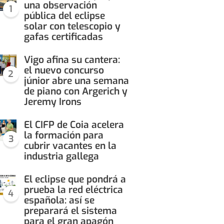
una observación
1
pública del eclipse
solar con telescopio y
gafas certificadas
Vigo afina su cantera:
el nuevo concurso
2
júnior abre una semana
de piano con Argerich y
Jeremy Irons
El CIFP de Coia acelera
la formación para
3
cubrir vacantes en la
industria gallega
El eclipse que pondrá a
prueba la red eléctrica
4
española: así se
preparará el sistema
para el gran apagón