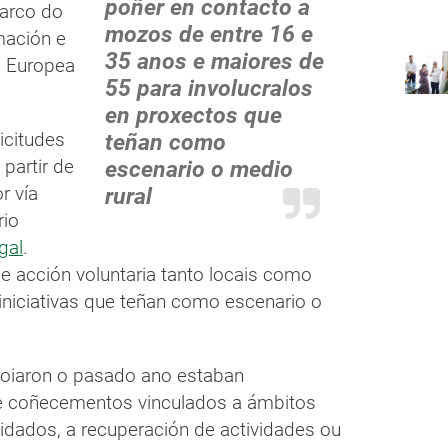
poñer en contacto a
arco do
mozos de entre 16 e
mación e
35 anos e maiores de
n Europea
55 para involucralos
en proxectos que
icitudes
teñan como
partir de
escenario o medio
r vía
rural
rio
gal
.
de acción voluntaria tanto locais como
iniciativas que teñan como escenario o
poiaron o pasado ano estaban
de coñecementos vinculados a ámbitos
dados, a recuperación de actividades ou