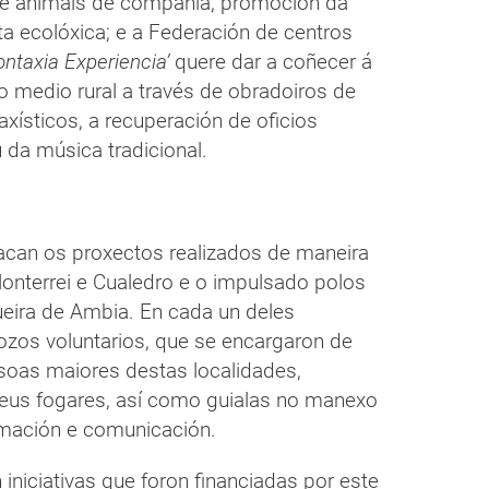
de animais de compañía, promoción da
a ecolóxica; e a Federación de centros
ontaxia Experiencia’
quere dar a coñecer á
 medio rural a través de obradoiros de
saxísticos, a recuperación de oficios
 da música tradicional.
tacan os proxectos realizados de maneira
onterrei e Cualedro e o impulsado polos
queira de Ambia. En cada un deles
ozos voluntarios, que se encargaron de
soas maiores destas localidades,
eus fogares, así como guialas no manexo
rmación e comunicación.
iniciativas que foron financiadas por este