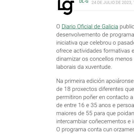
DL-G
24 DE JULIO DE 2023, 
O
Diario Oficial de Galicia
publi
desenvolvemento de programas 
iniciativa que celebrou o pasad
ofrece actividades formativas
dinamizar os concellos menos 
laborais da xuventude.
Na primeira edición apoiáronse 
de 18 proxectos diferentes qu
permitiron poñer en contacto 
de entre 16 e 35 anos e perso
maiores de 55 para que poida
intercambiar coñecementos e i
O programa conta cun orzame