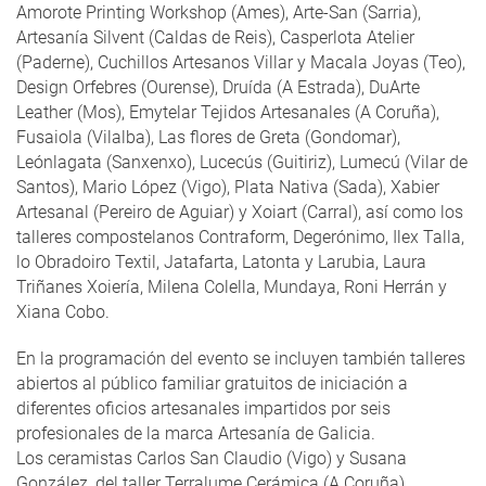
Amorote Printing Workshop (Ames), Arte-San (Sarria),
Artesanía Silvent (Caldas de Reis), Casperlota Atelier
(Paderne), Cuchillos Artesanos Villar y Macala Joyas (Teo),
Design Orfebres (Ourense), Druída (A Estrada), DuArte
Leather (Mos), Emytelar Tejidos Artesanales (A Coruña),
Fusaiola (Vilalba), Las flores de Greta (Gondomar),
Leónlagata (Sanxenxo), Lucecús (Guitiriz), Lumecú (Vilar de
Santos), Mario López (Vigo), Plata Nativa (Sada), Xabier
Artesanal (Pereiro de Aguiar) y Xoiart (Carral), así como los
talleres compostelanos Contraform, Degerónimo, Ilex Talla,
lo Obradoiro Textil, Jatafarta, Latonta y Larubia, Laura
Triñanes Xoiería, Milena Colella, Mundaya, Roni Herrán y
Xiana Cobo.
En la programación del evento se incluyen también talleres
abiertos al público familiar gratuitos de iniciación a
diferentes oficios artesanales impartidos por seis
profesionales de la marca Artesanía de Galicia.
Los ceramistas Carlos San Claudio (Vigo) y Susana
González, del taller Terralume Cerámica (A Coruña),