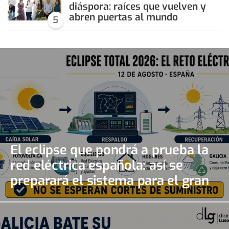
diáspora: raíces que vuelven y
abren puertas al mundo
5
El eclipse que pondrá a prueba la
red eléctrica española: así se
preparará el sistema para el gran
apagón solar