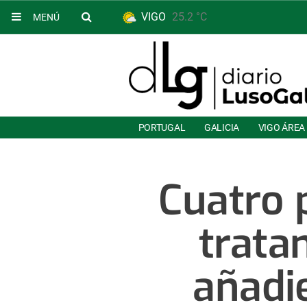
VIGO
25.2 °C
MENÚ
PORTUGAL
GALICIA
VIGO ÁREA
Cuatro p
trata
añadi