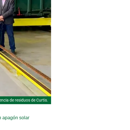
encia de residuos de Curtis.
an apagón solar