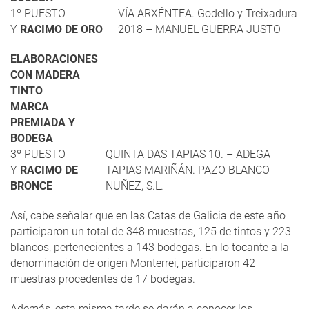
1º PUESTO
VÍA ARXÉNTEA. Godello y Treixadura
Y
RACIMO
DE ORO
2018 – MANUEL GUERRA JUSTO
ELABORACIONES
CON MADERA
TINTO
MARCA
PREMIADA Y
BODEGA
3º PUESTO
QUINTA DAS TAPIAS 10. – ADEGA
Y
RACIMO
DE
TAPIAS MARIÑÁN. PAZO BLANCO
BRONCE
NUÑEZ, S.L.
Así, cabe señalar que en las Catas de Galicia de este año
participaron un total de 348 muestras, 125 de tintos y 223
blancos, pertenecientes a 143 bodegas. En lo tocante a la
denominación de origen Monterrei, participaron 42
muestras procedentes de 17 bodegas.
Además, esta misma tarde se darán a conocer los