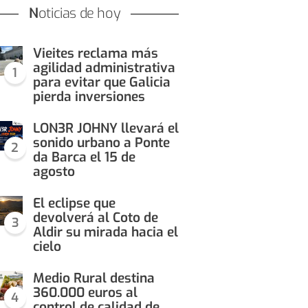
Noticias de hoy
Vieites reclama más
agilidad administrativa
1
para evitar que Galicia
pierda inversiones
LON3R JOHNY llevará el
sonido urbano a Ponte
2
da Barca el 15 de
agosto
El eclipse que
devolverá al Coto de
3
Aldir su mirada hacia el
cielo
Medio Rural destina
360.000 euros al
4
control de calidad de