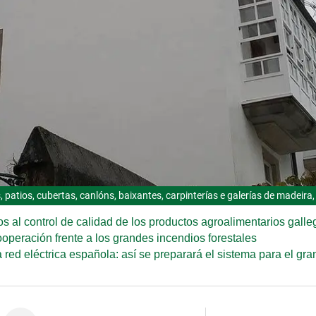
patios, cubertas, canlóns, baixantes, carpinterías e galerías de madeira,
s al control de calidad de los productos agroalimentarios galle
ooperación frente a los grandes incendios forestales
 red eléctrica española: así se preparará el sistema para el gr