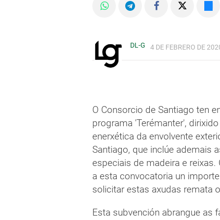
DL-G
4 DE FEBRERO DE 2020
O Consorcio de Santiago ten e
programa 'Terémanter', dirixid
enerxética da envolvente exteri
Santiago, que inclúe ademais 
especiais de madeira e reixas.
a esta convocatoria un importe
solicitar estas axudas remata o
Esta subvención abrangue as fa