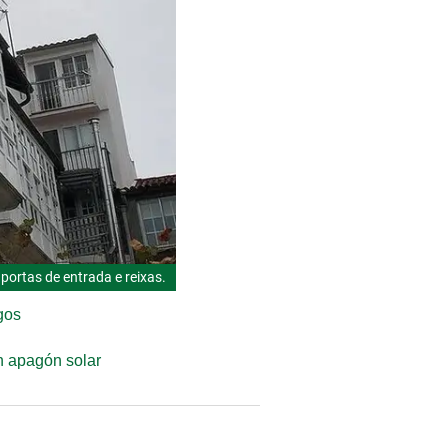
 portas de entrada e reixas.
gos
an apagón solar