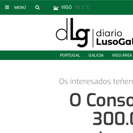
VIGO
18.5 °C
MENÚ
PORTUGAL
GALICIA
VIGO ÁREA
Os interesados teñen
O Conso
300.