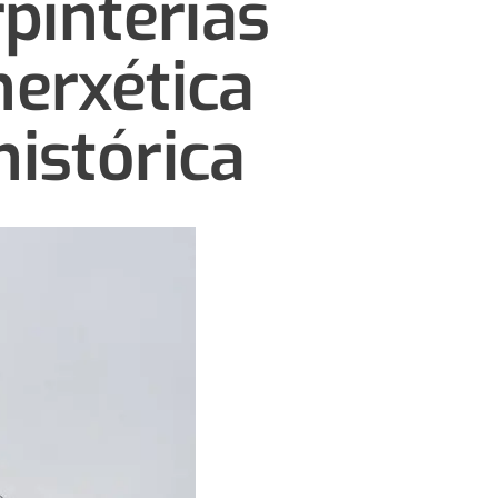
pinterías
nerxética
istórica