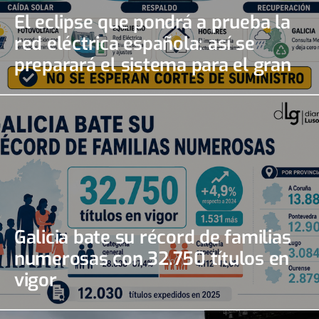
El eclipse que pondrá a prueba la
red eléctrica española: así se
preparará el sistema para el gran
apagón solar
Galicia bate su récord de familias
numerosas con 32.750 títulos en
vigor