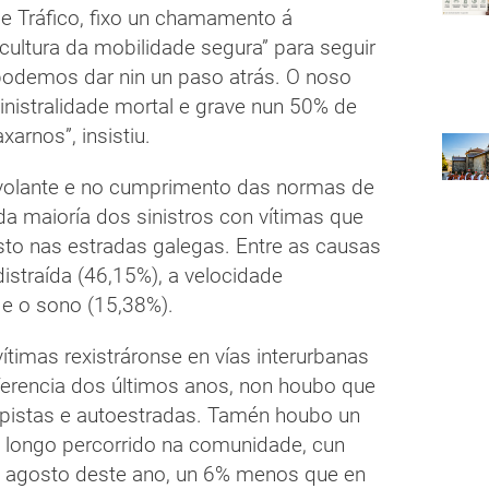
de Tráfico, fixo un chamamento á
 cultura da mobilidade segura” para seguir
 podemos dar nin un paso atrás. O noso
inistralidade mortal e grave nun 50% de
arnos”, insistiu.
 volante e no cumprimento das normas de
da maioría dos sinistros con vítimas que
osto nas estradas galegas. Entre as causas
distraída (46,15%), a velocidade
 e o sono (15,38%).
vítimas rexistráronse en vías interurbanas
ferencia dos últimos anos, non houbo que
pistas e autoestradas. Tamén houbo un
longo percorrido na comunidade, cun
 e agosto deste ano, un 6% menos que en