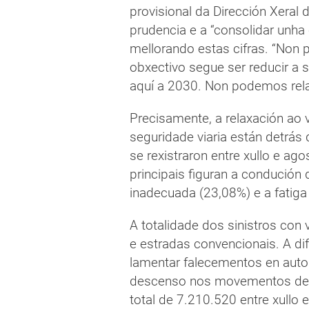
provisional da Dirección Xeral 
prudencia e a “consolidar unha
mellorando estas cifras. “Non
obxectivo segue ser reducir a s
aquí a 2030. Non podemos relax
Precisamente, a relaxación ao
seguridade viaria están detrás 
se rexistraron entre xullo e ag
principais figuran a condución 
inadecuada (23,08%) e a fatiga
A totalidade dos sinistros con 
e estradas convencionais. A di
lamentar falecementos en auto
descenso nos movementos de 
total de 7.210.520 entre xullo