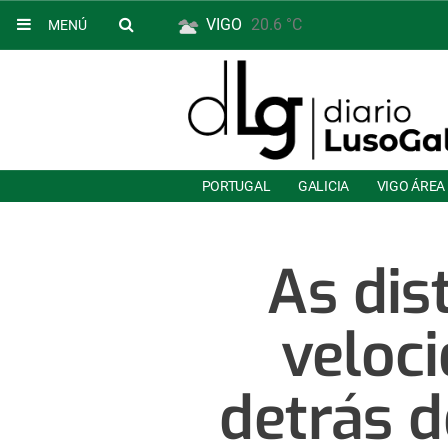
VIGO
20.6 °C
MENÚ
PORTUGAL
GALICIA
VIGO ÁREA
As dis
veloc
detrás d