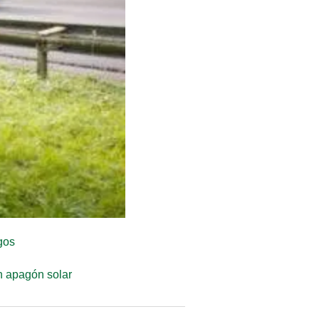
gos
an apagón solar