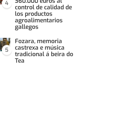
360.000 euros al
4
control de calidad de
los productos
agroalimentarios
gallegos
Fozara, memoria
castrexa e música
5
tradicional á beira do
Tea