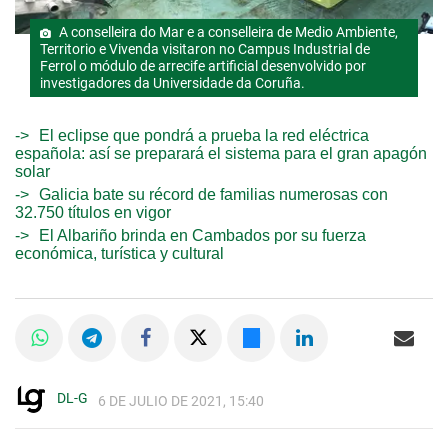
A conselleira do Mar e a conselleira de Medio Ambiente,
Territorio e Vivenda visitaron no Campus Industrial de
Ferrol o módulo de arrecife artificial desenvolvido por
investigadores da Universidade da Coruña.
El eclipse que pondrá a prueba la red eléctrica
española: así se preparará el sistema para el gran apagón
solar
Galicia bate su récord de familias numerosas con
32.750 títulos en vigor
El Albariño brinda en Cambados por su fuerza
económica, turística y cultural
DL-G
6 DE JULIO DE 2021, 15:40