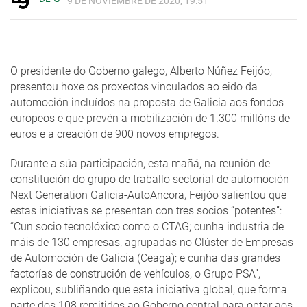
9 DE NOVIEMBRE DE 2020, 19:51
O presidente do Goberno galego, Alberto Núñez Feijóo,
presentou hoxe os proxectos vinculados ao eido da
automoción incluídos na proposta de Galicia aos fondos
europeos e que prevén a mobilización de 1.300 millóns de
euros e a creación de 900 novos empregos.
Durante a súa participación, esta mañá, na reunión de
constitución do grupo de traballo sectorial de automoción
Next Generation Galicia-AutoAncora, Feijóo salientou que
estas iniciativas se presentan con tres socios “potentes”:
“Cun socio tecnolóxico como o CTAG; cunha industria de
máis de 130 empresas, agrupadas no Clúster de Empresas
de Automoción de Galicia (Ceaga); e cunha das grandes
factorías de construción de vehículos, o Grupo PSA”,
explicou, subliñando que esta iniciativa global, que forma
parte dos 108 remitidos ao Goberno central para optar aos