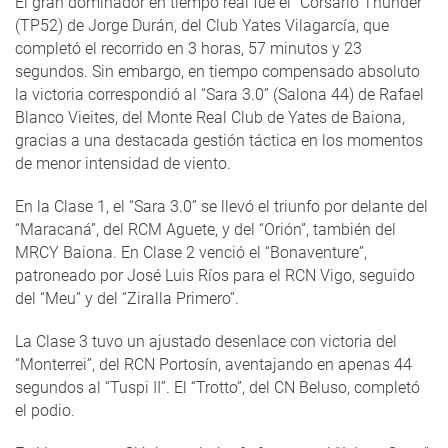
El gran dominador en tiempo real fue el “Corsario Thunder”
(TP52) de Jorge Durán, del Club Yates Vilagarcía, que
completó el recorrido en 3 horas, 57 minutos y 23
segundos. Sin embargo, en tiempo compensado absoluto
la victoria correspondió al “Sara 3.0” (Salona 44) de Rafael
Blanco Vieites, del Monte Real Club de Yates de Baiona,
gracias a una destacada gestión táctica en los momentos
de menor intensidad de viento.
En la Clase 1, el “Sara 3.0” se llevó el triunfo por delante del
“Maracaná”, del RCM Aguete, y del “Orión”, también del
MRCY Baiona. En Clase 2 venció el “Bonaventure”,
patroneado por José Luis Ríos para el RCN Vigo, seguido
del “Meu” y del “Ziralla Primero”.
La Clase 3 tuvo un ajustado desenlace con victoria del
“Monterrei”, del RCN Portosín, aventajando en apenas 44
segundos al “Tuspi II”. El “Trotto”, del CN Beluso, completó
el podio.