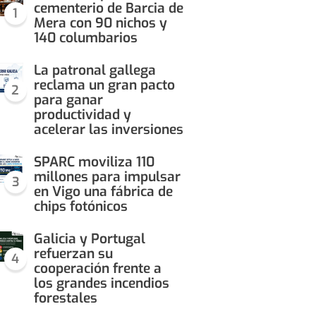
cementerio de Barcia de
1
Mera con 90 nichos y
140 columbarios
La patronal gallega
reclama un gran pacto
2
para ganar
productividad y
acelerar las inversiones
SPARC moviliza 110
millones para impulsar
3
en Vigo una fábrica de
chips fotónicos
Galicia y Portugal
refuerzan su
4
cooperación frente a
los grandes incendios
forestales