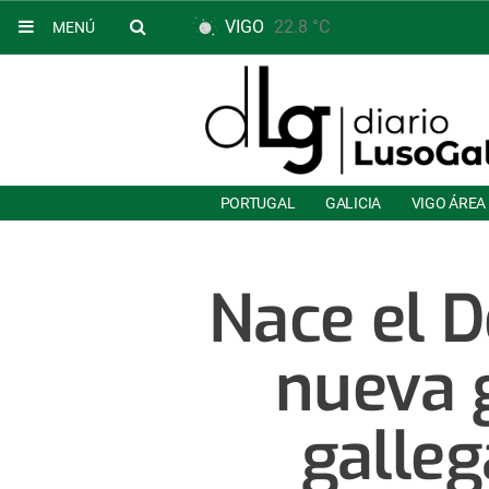
VIGO
22.8 °C
MENÚ
PORTUGAL
GALICIA
VIGO ÁREA
Nace el D
nueva g
galleg