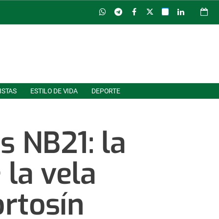
ISTAS
ESTILO DE VIDA
DEPORTE
s NB21: la
la vela
ortosín