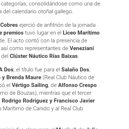
as categorías, consolidándose como una de
 del calendario otoñal gallego.
 Cobres
ejerció de anfitrión de la jornada
e premios
tuvo lugar en el
Liceo Marítimo
arde. El acto contó con la presencia de
r, así como representantes de
Veneziani
 del
Clúster Náutico Rías Baixas
.
 A Dos
, el título fue para el
Salaño Dos
,
 y Brenda Maure
(Real Club Náutico de
pó el
Vértigo Sailing
, de
Alfonso Crespo
imo de Bouzas), mientras que el tercer
e
Rodrigo Rodríguez y Francisco Javier
b Marítimo de Canido y al Real Club