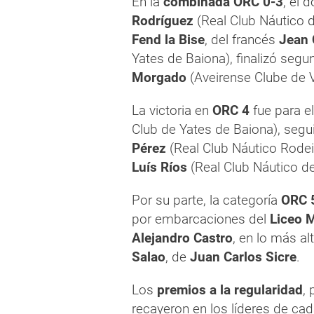
En la
combinada ORC 0-3
, el 
Rodríguez
(Real Club Náutico 
Fend la Bise
, del francés
Jean 
Yates de Baiona), finalizó segu
Morgado
(Aveirense Clube de Ve
La victoria en
ORC 4
fue para e
Club de Yates de Baiona), segu
Pérez
(Real Club Náutico Rodei
Luís Ríos
(Real Club Náutico de
Por su parte, la categoría
ORC 
por embarcaciones del
Liceo 
Alejandro Castro
, en lo más al
Salao
, de
Juan Carlos Sicre
.
Los
premios a la regularidad
,
recayeron en los líderes de cad