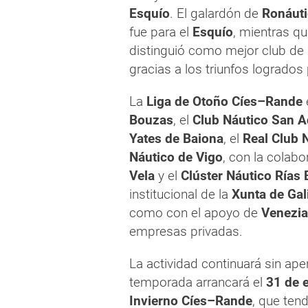
Esquío
. El galardón de
Ronáuti
fue para el
Esquío
, mientras qu
distinguió como mejor club de l
gracias a los triunfos logrados
La
Liga de Otoño Cíes–Rande
Bouzas
, el
Club Náutico San A
Yates de Baiona
, el
Real Club 
Náutico de Vigo
, con la colabo
Vela
y el
Clúster Náutico Rías 
institucional de la
Xunta de Gal
como con el apoyo de
Venezia
empresas privadas.
La actividad continuará sin ap
temporada arrancará el
31 de 
Invierno Cíes–Rande
, que ten