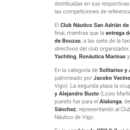
distribuidas en sus respectiv
las competiciones de referencia
El
Club Náutico San Adrián de
final, mientras que la
entrega d
de Bouzas
, a las siete de la t
directivos del club organizado
Yachting
,
Ronáutica Marinas
y
En la categoría de
Solitarios y
patroneado por
Jacobo Vecino
Vigo). La segunda plaza la ocu
y Alejandro Busto
(Liceo Marít
puesto fue para el
Alalunga
, d
Sánchez
, representando al Clu
Náutico de Vigo.