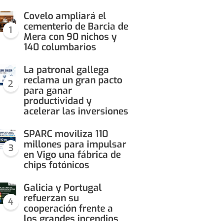
Covelo ampliará el
cementerio de Barcia de
1
Mera con 90 nichos y
140 columbarios
La patronal gallega
reclama un gran pacto
2
para ganar
productividad y
acelerar las inversiones
SPARC moviliza 110
millones para impulsar
3
en Vigo una fábrica de
chips fotónicos
Galicia y Portugal
refuerzan su
4
cooperación frente a
los grandes incendios