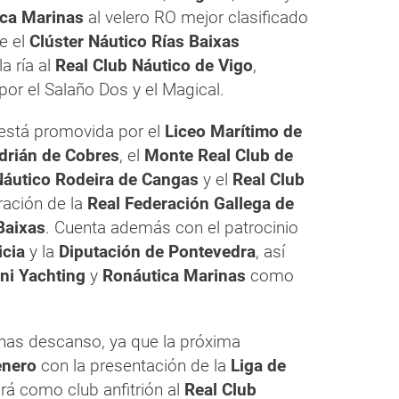
ca Marinas
al velero RO mejor clasificado
e el
Clúster Náutico Rías Baixas
a ría al
Real Club Náutico de Vigo
,
 por el Salaño Dos y el Magical.
está promovida por el
Liceo Marítimo de
drián de Cobres
, el
Monte Real Club de
Náutico Rodeira de Cangas
y el
Real Club
ración de la
Real Federación Gallega de
Baixas
. Cuenta además con el patrocinio
icia
y la
Diputación de Pontevedra
, así
ni Yachting
y
Ronáutica Marinas
como
enas descanso, ya que la próxima
enero
con la presentación de la
Liga de
drá como club anfitrión al
Real Club