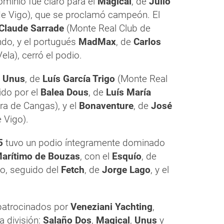
dominio fue claro para el
Magical
, de
Julio
de Vigo), que se proclamó campeón. El
Claude Sarrade
(Monte Real Club de
ndo, y el portugués
MadMax
, de
Carlos
la), cerró el podio.
l
Unus
, de
Luís García Trigo
(Monte Real
ido por el
Balea Dous
, de
Luís María
ra de Cangas), y el
Bonaventure
, de
José
 Vigo).
5
tuvo un podio íntegramente dominado
Marítimo de Bouzas
, con el
Esquío
, de
to, seguido del
Fetch
, de
Jorge Lago
, y el
 patrocinados por
Veneziani Yachting
,
a división:
Salaño Dos
,
Magical
,
Unus
y