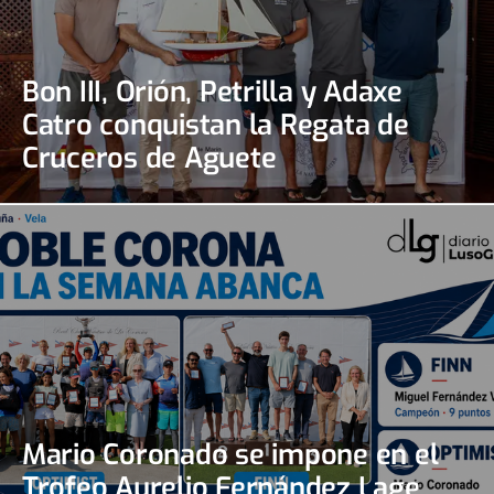
Bon III, Orión, Petrilla y Adaxe
Catro conquistan la Regata de
Cruceros de Aguete
Mario Coronado se impone en el
Trofeo Aurelio Fernández Lage