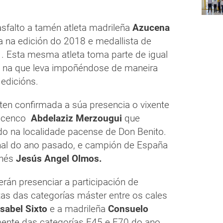
sfalto a tamén atleta madrileña
Azucena
 na edición do 2018 e medallista de
 Esta mesma atleta toma parte de igual
 na que leva impoñéndose de maneira
 edicións.
ten confirmada a súa presencia o vixente
bicenco
Abdelaziz Merzougui
que
rado na localidade pacense de Don Benito.
nal do ano pasado, e campión de España
onés
Jesús Angel Olmos.
rán presenciar a participación de
as das categorías máster entre os cales
Isabel Sixto
e a madrileña
Consuelo
ente das categorías F45 e F70 do ano