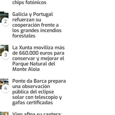
chips fotónicos
Galicia y Portugal
refuerzan su
2
cooperación frente a
los grandes incendios
forestales
La Xunta moviliza más
de 660.000 euros para
3
conservar y mejorar el
Parque Natural del
Monte Aloia
Ponte da Barca prepara
una observación
4
pública del eclipse
solar con telescopio y
gafas certificadas
Vigo afina su cantera: