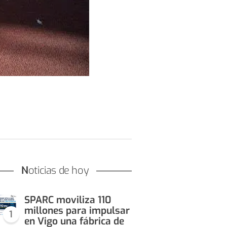
Noticias de hoy
SPARC moviliza 110
millones para impulsar
1
en Vigo una fábrica de