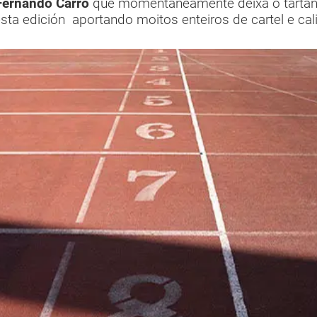
Fernando Carro
que momentáneamente deixa o tartán 
sta edición aportando moitos enteiros de cartel e cali