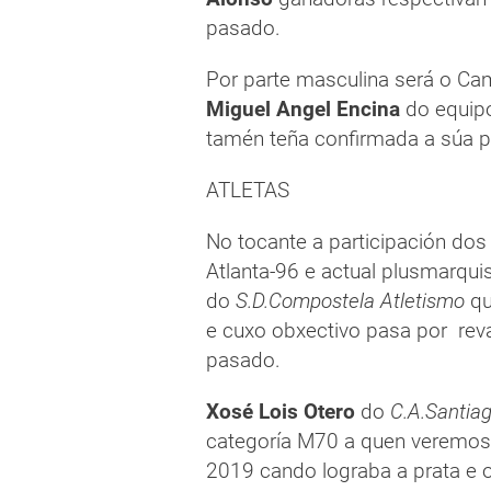
pasado.
Por parte masculina será o C
Miguel Angel Encina
do equipo
tamén teña confirmada a súa p
ATLETAS
No tocante a participación dos
Atlanta-96 e actual plusmarqui
do
S.D.Compostela Atletismo
qu
e cuxo obxectivo pasa por reval
pasado.
Xosé Lois Otero
do
C.A.Santia
categoría M70 a quen veremos 
2019 cando lograba a prata e 