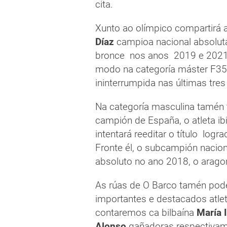
cita.
Xunto ao olímpico compartirá a
Díaz
campioa nacional absoluta
bronce nos anos 2019 e 2021.
modo na categoría máster F35
ininterrumpida nas últimas tres
Na categoría masculina tamén 
campión de España, o atleta i
intentará reeditar o título log
Fronte él, o subcampión nacio
absoluto no ano 2018, o arag
As rúas de O Barco tamén pode
importantes e destacados atlet
contaremos ca bilbaína
María 
Alonso
gañadoras respectivam