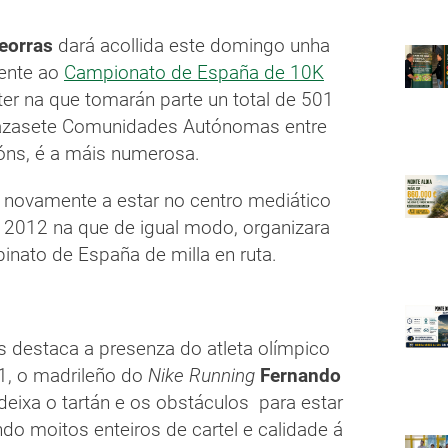
deorras
dará acollida este domingo unha
dente ao
Campionato de España de 10K
er na que tomarán parte un total de 501
 dazasete Comunidades Autónomas entre
ións, é a máis numerosa.
e novamente a estar no centro mediático
o 2012 na que de igual modo, organizara
nato de España de milla en ruta.
es destaca a presenza do atleta olímpico
1, o madrileño do
Nike Running
Fernando
xa o tartán e os obstáculos para estar
do moitos enteiros de cartel e calidade á