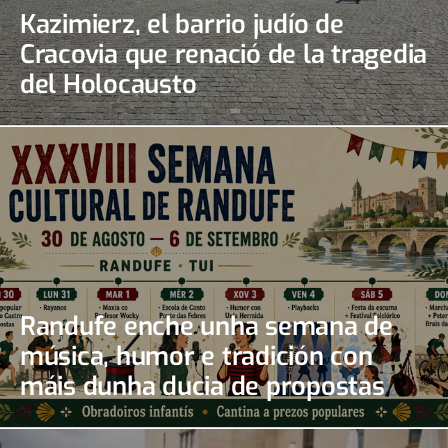
Kazimierz, el barrio judío de
Cracovia que renació de la tragedia
del Holocausto
Randufe enche unha semana de
música, humor e tradición con
máis dunha ducia de propostas