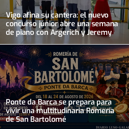
Vigo afina su cantera: el nuevo
concurso júnior abre una semana
de piano con Argerich y Jeremy
Irons
Ponte da Barca se prepara para
vivir una multitudinaria Romería
de San Bartolomé