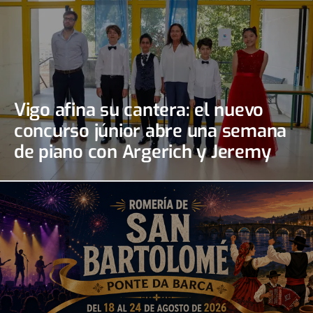
Vigo afina su cantera: el nuevo
concurso júnior abre una semana
de piano con Argerich y Jeremy
Irons