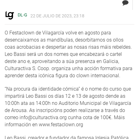
DL-G
22 DE JULIO DE 2023, 23:18
O Festaclown de Vilagarcía volve en agosto para
desencaixarnos as mandíbulas, desorbitarnos os ollos
coas acrobacias e despertar as nosas risas máis rebeldes.
Leo Bassi será un dos nomes que encabezará o cartel
deste ano e, aproveitando a súa presenza en Galicia,
Culturactiva S. Coop. organiza unha acción formativa para
aprender desta icónica figura do clown internacional.
“Na procura da identidade cómica” é o nome do curso que
impartirá Leo Bassi os días 12 e 13 de agosto dende as
10:00h ata as 14:00h no Auditorio Municipal de Vilagarcía
de Arousa. As inscripcións poden realizarse a través do
correo info@culturactiva.org cunha cota de 100€. Máis
información en www.festaclown.org
Leo Bassi, creador e fundador da famosa Iglesia Patólica