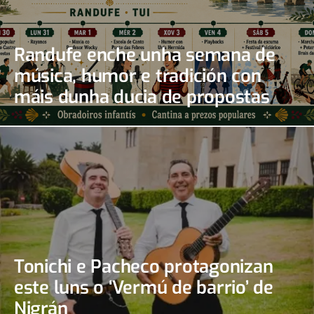
Randufe enche unha semana de
música, humor e tradición con
máis dunha ducia de propostas
Tonichi e Pacheco protagonizan
este luns o ‘Vermú de barrio’ de
Nigrán