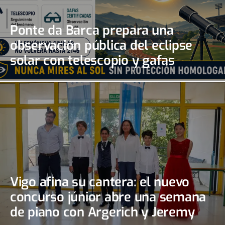
Ponte da Barca prepara una
observación pública del eclipse
solar con telescopio y gafas
certificadas
Vigo afina su cantera: el nuevo
concurso júnior abre una semana
de piano con Argerich y Jeremy