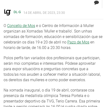
DL-G
14 DE ABRIL DE 2023, 23:30
O
Concello de Mos
e o Centro de Información á Muller
organizan as Xornadas 'Muller e traballo'. Son unhas
xornadas de formación, educación e sensibilización que se
celebrarán os días 19 e 20 de abril no
Pazo de Mos
en
horario de tarde, de 16.00 a 20.30 horas.
Polos perfís tan variados dos profesionais que participan,
serán moi completas e interesantes. Pódese aproveitar
para expor situacións e preguntas concretas que a
todos/as nos axuden a coñecer mellor a situación laboral,
os dereitos das mulleres e como poder exercelos.
Na xornada inaugural, o día 19 de abril, contarase coa
presenza da medallista olímpica Teresa Portela e o
presentador deportivo da TVG, Terio Carrera. Esa primeira
tarde a sesión comezará ás 16.00 H cunha charla sobre