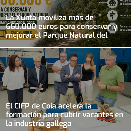
La Xunta moviliza más de
660.000 euros para conservar y
mejorar el Parque Natural del
Monte Aloia
El CIFP de Coia acelera la
formación para cubrir vacantes en
la industria gallega