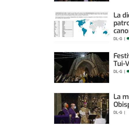
La di
patr
cano
DL-G
Festi
Tui-
DL-G
La mi
Obis
DL-G