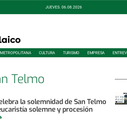
JUEVES. 06.08.2026
 METROPOLITANA
CULTURA
TURISMO
EMPRESA
ENTREV
an Telmo
celebra la solemnidad de San Telmo
eucaristía solemne y procesión