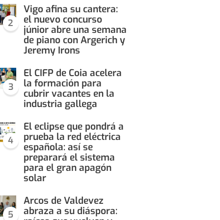
Vigo afina su cantera:
el nuevo concurso
2
júnior abre una semana
de piano con Argerich y
Jeremy Irons
El CIFP de Coia acelera
la formación para
3
cubrir vacantes en la
industria gallega
El eclipse que pondrá a
prueba la red eléctrica
4
española: así se
preparará el sistema
para el gran apagón
solar
Arcos de Valdevez
abraza a su diáspora:
5