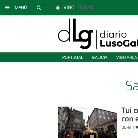
VIGO
18.8 °C
MENÚ
PORTUGAL
GALICIA
VIGO ÁREA
S
Tui 
con 
DL-G