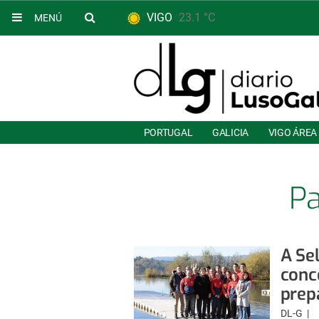
VIGO
23.1 °C
MENÚ
PORTUGAL
GALICIA
VIGO ÁREA
Pa
A Se
conc
prep
DL-G