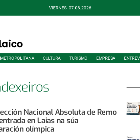
VIERNES. 07.08.2026
 METROPOLITANA
CULTURA
TURISMO
EMPRESA
ENTREV
dexeiros
lección Nacional Absoluta de Remo
entrada en Laias na súa
aración olímpica