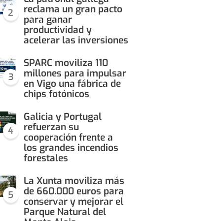
reclama un gran pacto
2
para ganar
productividad y
acelerar las inversiones
SPARC moviliza 110
millones para impulsar
3
en Vigo una fábrica de
chips fotónicos
Galicia y Portugal
refuerzan su
4
cooperación frente a
los grandes incendios
forestales
La Xunta moviliza más
de 660.000 euros para
5
conservar y mejorar el
Parque Natural del