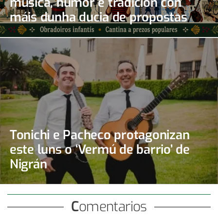
música, humor e tradición con
máis dunha ducia de propostas
Tonichi e Pacheco protagonizan
este luns o ‘Vermú de barrio’ de
Nigrán
Comentarios