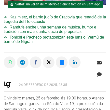
Salta!': un verán de misterio e ciencia ficción en Santiago
Kazimierz, el barrio judío de Cracovia que renació de la
tragedia del Holocausto
Randufe enche unha semana de música, humor e
tradición con máis dunha ducia de propostas
Tonichi e Pacheco protagonizan este luns o ‘Vermú de
barrio’ de Nigrán
24 DE FEBRERO DE 2025, 23:35
O vindeiro martes, 25 de febreiro, ás 19.00 horas, o Ateneo
de Santiago organiza na Rúa do Vilar, 19, a proxección da
película
Salta!
, dirixida por Olga Osorio. A presentación e