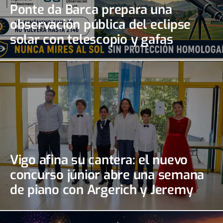
Ponte da Barca prepara una
observación pública del eclipse
solar con telescopio y gafas
certificadas
Vigo afina su cantera: el nuevo
concurso júnior abre una semana
de piano con Argerich y Jeremy
Irons