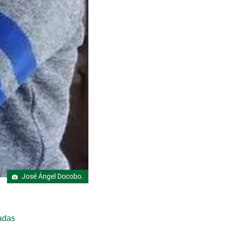
José Ángel Docobo.
cadas