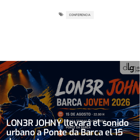
CONFERENCIA
LON3R JOHNY llevará el sonido
urbano a Ponte da Barca el 15