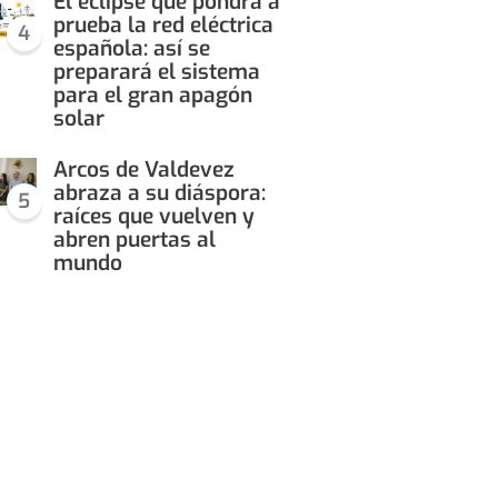
El eclipse que pondrá a
prueba la red eléctrica
4
española: así se
preparará el sistema
para el gran apagón
solar
Arcos de Valdevez
abraza a su diáspora:
5
raíces que vuelven y
abren puertas al
mundo