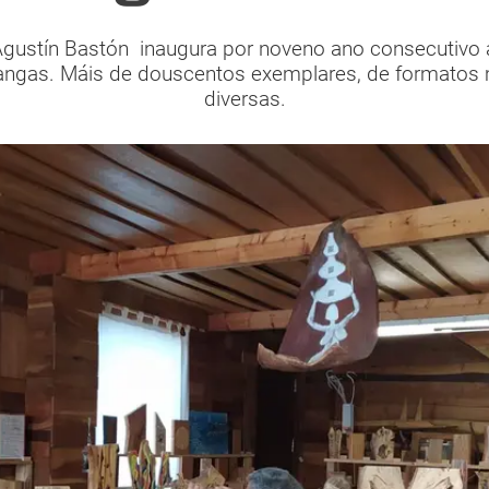
gustín Bastón inaugura por noveno ano consecutivo a
angas. Máis de douscentos exemplares, de formatos mo
diversas.