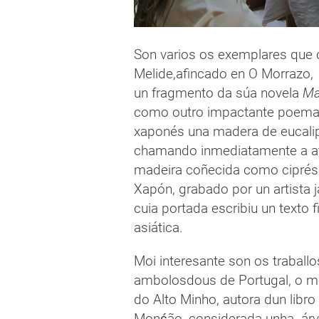
Son varios os exemplares que 
Melide,afincado en O Morrazo,
un fragmento da súa novela
Ma
como outro impactante poema 
xaponés una madera de eucali
chamando inmediatamente a ate
madeira coñecida como ciprés 
Xapón, grabado por un artista 
cuia portada escribiu un texto f
asiática.
Moi interesante son os traballo
ambolosdous de Portugal, o me
do Alto Minho, autora dun libr
Monḉão, considerada unha árvo