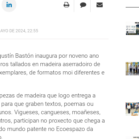
AYO DE 2024, 22:55
gustín Bastón inaugura por noveno ano
bros tallados en madeira aserradoiro de
emplares, de formatos moi diferentes e
 pezas de madeira que logo entrega a
 para que graben textos, poemas ou
unos. Vigueses, cangueses, moañeses,
tros, participan no proxecto que chega a
s do mundo patente no Ecoespazo da
o.