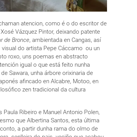
chaman atencion, como é o do escritor de
 Xosé Vázquez Pintor, deixando patente
r de Bronce
, ambientada en Cangas, así
visual do artista Pepe Cáccamo ou un
pto roxo, uns poemas en abstracto
nción igual o que está feito nunha
de Sawara, unha árbore orixinaria de
japonés afincado en Alcabre, Motoo, en
ilosófico zen tradicional da cultura
s Paula Ribeiro e Manuel Antonio Polen,
smo que Albertina Santos, esta última
o conto, a partir dunha rama do olmo de
re senlleira do pais veciño que acabou