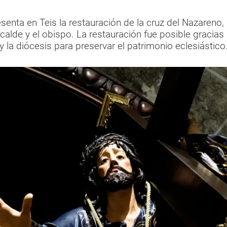
presenta en Teis la restauración de la cruz del Nazaren
calde y el obispo. La restauración fue posible gracias
y la diócesis para preservar el patrimonio eclesiástico