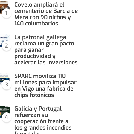
Covelo ampliará el
cementerio de Barcia de
1
Mera con 90 nichos y
140 columbarios
La patronal gallega
reclama un gran pacto
2
para ganar
productividad y
acelerar las inversiones
SPARC moviliza 110
millones para impulsar
3
en Vigo una fábrica de
chips fotónicos
Galicia y Portugal
refuerzan su
4
cooperación frente a
los grandes incendios
forestales