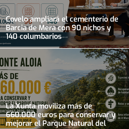
Covelo ampliará el cementerio de
Barcia de Mera con 90 nichos y
140 columbarios
La Xunta moviliza más de
660.000 euros para conservar y
mejorar el Parque Natural del