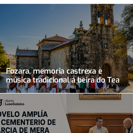
Fozara, memoria castrexa e
música tradicional á beira do Tea