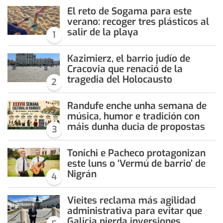
El reto de Sogama para este
verano: recoger tres plásticos al
salir de la playa
1
Kazimierz, el barrio judío de
Cracovia que renació de la
tragedia del Holocausto
2
Randufe enche unha semana de
música, humor e tradición con
máis dunha ducia de propostas
3
Tonichi e Pacheco protagonizan
este luns o ‘Vermú de barrio’ de
Nigrán
4
Vieites reclama más agilidad
administrativa para evitar que
Galicia pierda inversiones