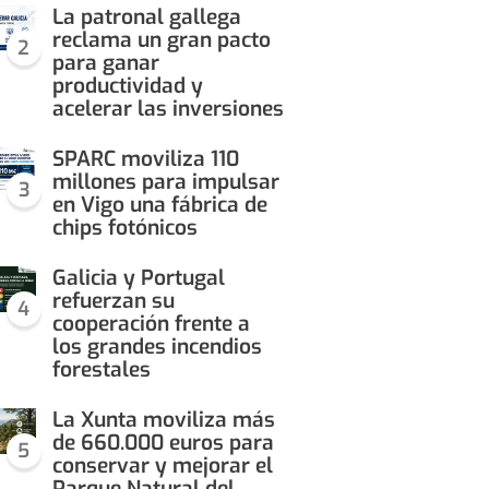
La patronal gallega
reclama un gran pacto
2
para ganar
productividad y
acelerar las inversiones
SPARC moviliza 110
millones para impulsar
3
en Vigo una fábrica de
chips fotónicos
Galicia y Portugal
refuerzan su
4
cooperación frente a
los grandes incendios
forestales
La Xunta moviliza más
de 660.000 euros para
5
conservar y mejorar el
Parque Natural del