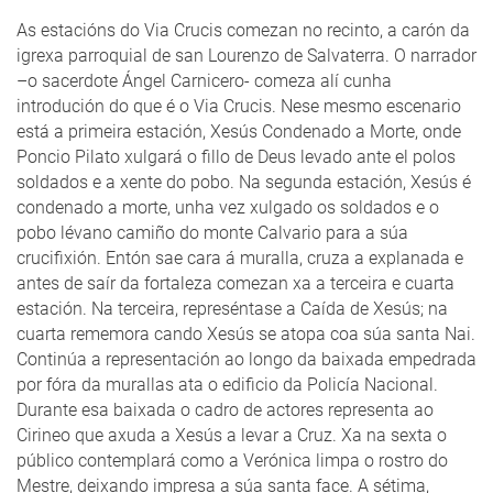
As estacións do Via Crucis comezan no recinto, a carón da
igrexa parroquial de san Lourenzo de Salvaterra. O narrador
–o sacerdote Ángel Carnicero- comeza alí cunha
introdución do que é o Via Crucis. Nese mesmo escenario
está a primeira estación, Xesús Condenado a Morte, onde
Poncio Pilato xulgará o fillo de Deus levado ante el polos
soldados e a xente do pobo. Na segunda estación, Xesús é
condenado a morte, unha vez xulgado os soldados e o
pobo lévano camiño do monte Calvario para a súa
crucifixión. Entón sae cara á muralla, cruza a explanada e
antes de saír da fortaleza comezan xa a terceira e cuarta
estación. Na terceira, represéntase a Caída de Xesús; na
cuarta rememora cando Xesús se atopa coa súa santa Nai.
Continúa a representación ao longo da baixada empedrada
por fóra da murallas ata o edificio da Policía Nacional.
Durante esa baixada o cadro de actores representa ao
Cirineo que axuda a Xesús a levar a Cruz. Xa na sexta o
público contemplará como a Verónica limpa o rostro do
Mestre, deixando impresa a súa santa face. A sétima,