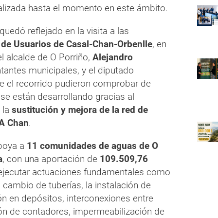
ealizada hasta el momento en este ámbito.
uedó reflejado en la visita a las
de Usuarios de Casal-Chan-Orbenlle
, en
el alcalde de O Porriño,
Alejandro
ntantes municipales, y el diputado
te el recorrido pudieron comprobar de
se están desarrollando gracias al
 la
sustitución y mejora de la red de
 A Chan
.
apoya a
11 comunidades de aguas de O
a
, con una aportación de
109.509,76
 ejecutar actuaciones fundamentales como
l cambio de tuberías, la instalación de
ón en depósitos, interconexiones entre
ión de contadores, impermeabilización de