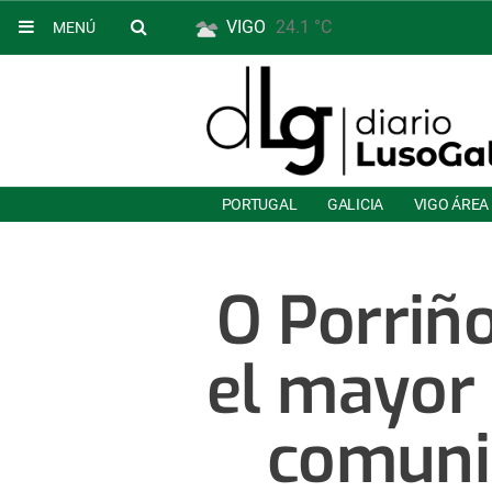
VIGO
24.1 °C
MENÚ
PORTUGAL
GALICIA
VIGO ÁREA
O Porriñ
el mayor 
comuni