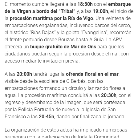
El momento cumbre llegará a las
18:30h
con el
embarque
de la Virgen a bordo del “Tribal”
y, a las
19:00h
, el inicio de
la
procesión marítima por la Ría de Vigo
. Una veintena de
embarcaciones engalanadas, incluyendo barcos del cerco,
el histórico “Rías Bajas” y la goleta “Evangelina”, recorrerán
el frente portuario desde Bouzas hasta A Guía. La APV
ofrecerá un
buque gratuito de Mar de Ons
para que los
ciudadanos puedan seguir la procesión desde el mar, con
acceso mediante invitación previa.
A las
20:00h
tendrá lugar la
ofrenda floral en el mar
,
visible desde la escollera de O Berbés, con las
embarcaciones formando un círculo y lanzando flores al
agua. La procesión marítima concluirá a las
20:30h
, con el
regreso y desembarco de la imagen, que será portéeada
por la Policía Portuaria de nuevo a la Iglesia de San
Francisco a las
20:45h
, dando por finalizada la jornada.
La organización de estos actos ha implicado numerosas
reuniones con la participación de toda la Comunidad